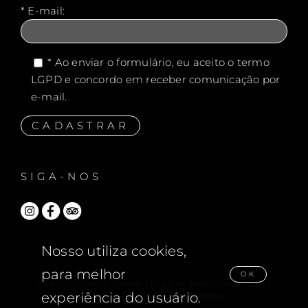
* E-mail:
* Ao enviar o formulário, eu aceito o termo
LGPD e concordo em receber comunicação por
e-mail.
SIGA-NOS
Nosso utiliza cookies,
para melhor
OK
©Vínicola Franco Italiano | Todos os direitos reservados |
experiência do usuário.
Desenvolvido por