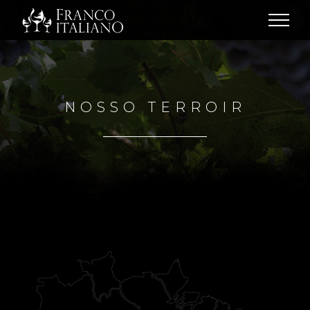
Ir
para
o
conteúdo
NOSSO TERROIR