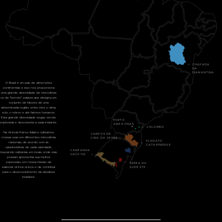
→
CHAPADA
DA
DIAMANTINA
O Brasil é um país de dimensões
continentais e isso nos proporciona
uma grande diversidade de microclimas
ou de “terroirs”, palavra que designa um
conjunto de fatores de uma
determinada região, entre eles o clima,
solo, o relevo e até fatores humanos.
Esta grande diversidade segue sendo
PORTO
explorada e descoberta a cada instante.
AMAZONAS
↖
→
COLOMBO
Na Vinícola Franco Italiano cultivamos
CAMPOS DE
nossas uvas em diferentes microclimas
←
CIMA DA SERRA
PLANATO
nacionais, de acordo com as
→
CATARINENSE
características de cada variedade,
CAMPANHA
buscando cultivá-las em locais onde elas
←
GAÚCHA
possam apresentar sua melhor
→
expressão, em nossa missão de
SERRA DO
elaborar vinhos únicos e de contribuir
SUDESTE
para o desenvolvimento da viticultura
brasileira.